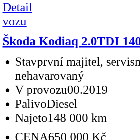
Škoda Kodiaq 2.0TDI 
Stav
první majitel, servi
nehavarovaný
V provozu
00.2019
Palivo
Diesel
Najeto
148 000 km
CENA
650 000 Kč