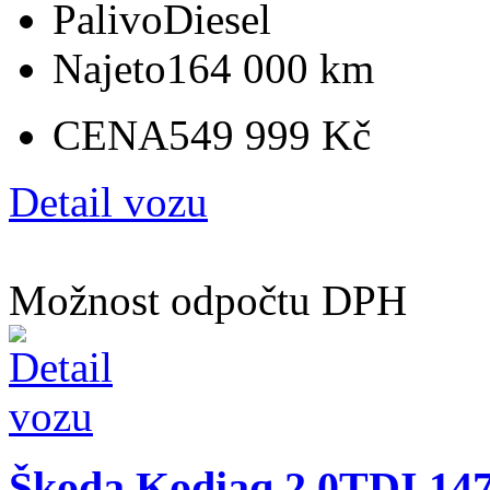
Palivo
Diesel
Najeto
164 000 km
CENA
549 999 Kč
Detail vozu
Možnost odpočtu DPH
Škoda Kodiaq 2.0TDI 