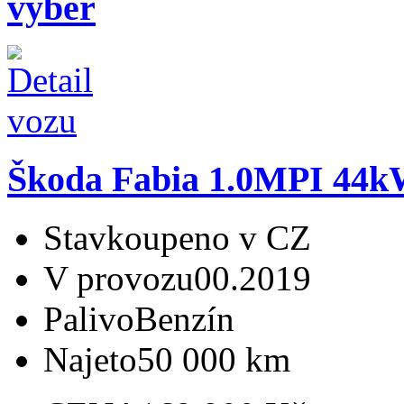
výběr
Škoda Fabia 1.0MPI 4
Stav
koupeno v CZ
V provozu
00.2019
Palivo
Benzín
Najeto
50 000 km