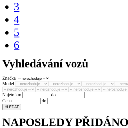
3
4
5
6
Vyhledávání vozů
Značka
Model
Najeto km
do
Cena
do
NAPOSLEDY PŘIDÁN