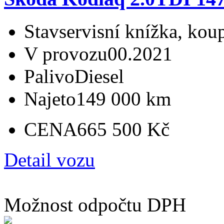
Stav
servisní knížka, ko
V provozu
00.2021
Palivo
Diesel
Najeto
149 000 km
CENA
665 500 Kč
Detail vozu
Možnost odpočtu DPH