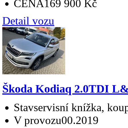
CENA
169 900 Kč
Detail vozu
Škoda Kodiaq 2.0TDI 
Stav
servisní knížka, ko
V provozu
00.2019