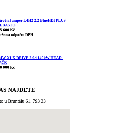
troën Jumper L4H2 2.2 BlueHDI PLUS
EBASTO
5 600 Kč
žnost odpočtu DPH
MW X1 X-DRIVE 2.0d 140kW HEAD-
P,ČR
0 000 Kč
ÁS NAJDETE
to u Bruntálu 61, 793 33