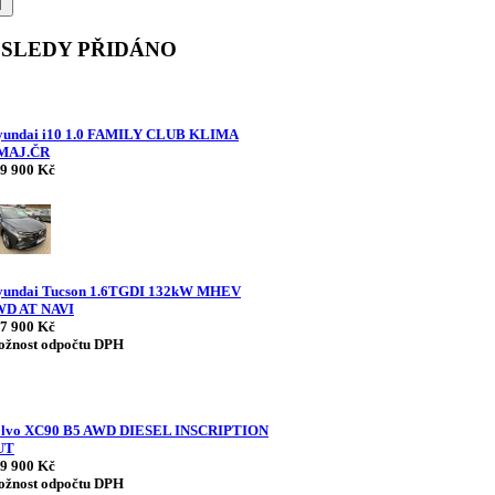
SLEDY PŘIDÁNO
undai i10 1.0 FAMILY CLUB KLIMA
.MAJ.ČR
9 900 Kč
yundai Tucson 1.6TGDI 132kW MHEV
WD AT NAVI
7 900 Kč
žnost odpočtu DPH
olvo XC90 B5 AWD DIESEL INSCRIPTION
UT
9 900 Kč
žnost odpočtu DPH