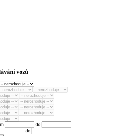
dávání vozů
km
do
do