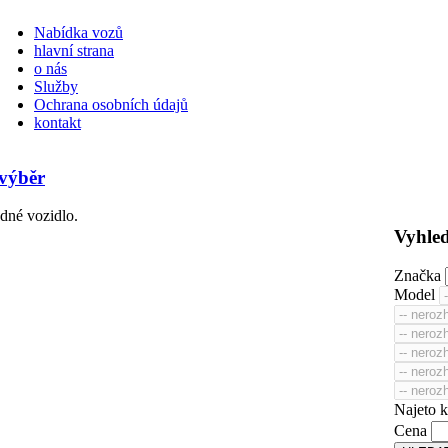
Nabídka vozů
hlavní strana
o nás
Služby
Ochrana osobních údajů
kontakt
 výběr
né vozidlo.
Vyhle
Značka
Model
Najeto 
Cena