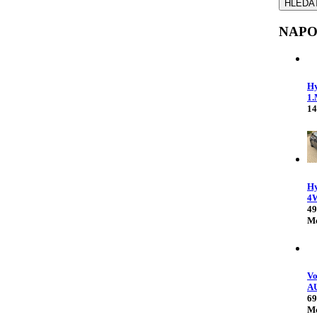
NAPO
Hy
1
14
H
4
49
Mo
V
A
69
Mo