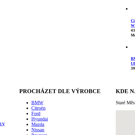
Ci
W
43
Mo
B
U
39
PROCHÁZET DLE VÝROBCE
KDE N
BMW
Staré Měs
Citroën
Ford
Hyundai
HEV
Mazda
Nissan