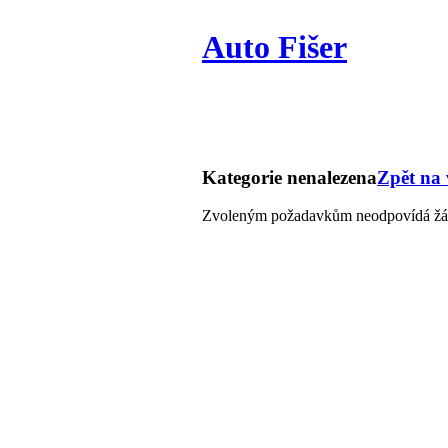
Auto Fišer
Kategorie nenalezena
Zpět na
Zvoleným požadavkům neodpovídá žád