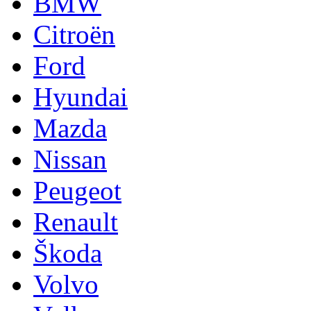
BMW
Citroën
Ford
Hyundai
Mazda
Nissan
Peugeot
Renault
Škoda
Volvo